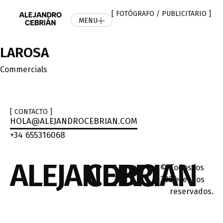
[ FOTÓGRAFO / PUBLICITARIO ]
MENU
LAROSA
Category
Commercials
[ CONTACTO ]
HOLA@ALEJANDROCEBRIAN.COM
+34 655316068
ALEJANDRO
CEBRIAN
©
Todos los
2026
derechos
reservados.